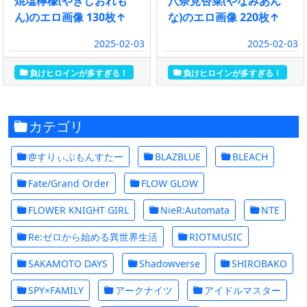
焼塩檸檬(やきしおれも
八奈見杏菜(やなみあん
ん)のエロ画像 130枚↑
な)のエロ画像 220枚↑
2025-02-03
2025-02-03
負けヒロインが多すぎる！
負けヒロインが多すぎる！
カテゴリ
@すりぃぷもんすたー
BLAZBLUE
BLEACH
Fate/Grand Order
FLOW GLOW
FLOWER KNIGHT GIRL
NieR:Automata
NTE
Re:ゼロから始める異世界生活
RIOTMUSIC
SAKAMOTO DAYS
Shadowverse
SHIROBAKO
SPY×FAMILY
アークナイツ
アイドルマスター