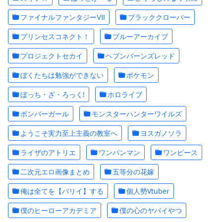
ファイナルファンタジーⅦ
ブラッククローバー
プリンセスコネクト！
ブルーアーカイブ
プロジェクトセカイ
ヘブンバーンズレッド
ぼくたちは勉強ができない
ポケモン
ぼっち・ざ・ろっく!
ホロライブ
ボンバーガール
モンスターハンターワイルズ
ようこそ実力至上主義の教室へ
ヨスガノソラ
ライザのアトリエ
ワンパンマン
ワンピース
二次元エロ画像まとめ
五等分の花嫁
俺は全てを【パリイ】する
個人勢Vtuber
僕のヒーローアカデミア
僕の心のヤバイやつ