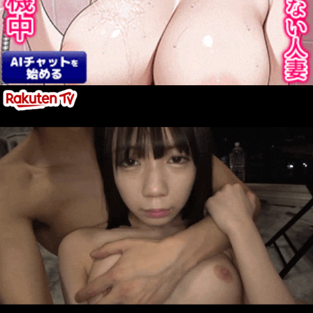
【ホロライブ】こぼ・かなえるのエロ画像 120枚↑
【個人勢Vtuber】冥鳴ひまり(めいめいひまり)のエロ画像 90
枚↑
【ゼンレスゾーンゼロ】浮波柚葉(うきなみゆずは)のエロ画像
120枚↑
【ゼンレスゾーンゼロ】アリス・タイムフィールドのエロ画
像 120枚↑