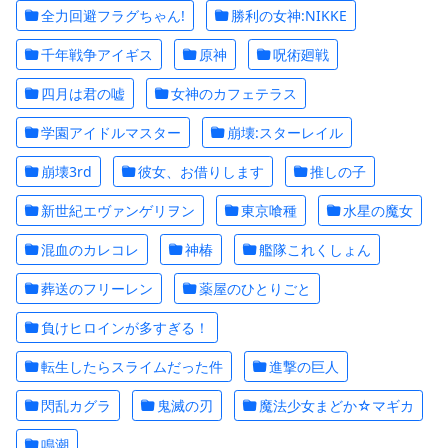
全力回避フラグちゃん!
勝利の女神:NIKKE
千年戦争アイギス
原神
呪術廻戦
四月は君の嘘
女神のカフェテラス
学園アイドルマスター
崩壊:スターレイル
崩壊3rd
彼女、お借りします
推しの子
新世紀エヴァンゲリヲン
東京喰種
水星の魔女
混血のカレコレ
神椿
艦隊これくしょん
葬送のフリーレン
薬屋のひとりごと
負けヒロインが多すぎる！
転生したらスライムだった件
進撃の巨人
閃乱カグラ
鬼滅の刃
魔法少女まどか☆マギカ
鳴潮