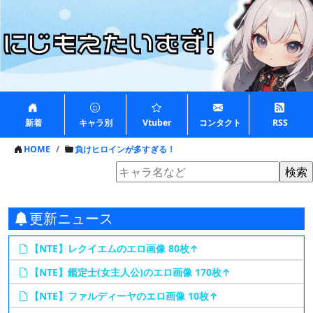
新着
キャラ別
Vtuber
コンタクト
RSS
HOME
負けヒロインが多すぎる！
更新ニュース
【NTE】レクイエムのエロ画像 80枚↑
【NTE】鑑定士(女主人公)のエロ画像 170枚↑
【NTE】ファルディーヤのエロ画像 10枚↑