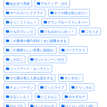
あおぎり高校
アルドノア・ゼロ
ガールズバンドクライ
かぐや様は告らせたい
がっこうぐらし！
グランブルーファンタジー
けものフレンズ
けもみみりふれっ！
ごちうさ
この勇者が俺TUEEEくせに慎重すぎる
この素晴らしい世界に祝福を!
ジークアクス
しかのこ
ゼンレスゾーンゼロ
ソードアート・オンライン
その着せ替え人形は恋をする
ダンダダン
チェンソーマン
どっとライブ
トリッカル
ななしいんく
にじさんじ
ネオポルテ
のりプロ
ばっどがーる
ひぐらしのなく頃に